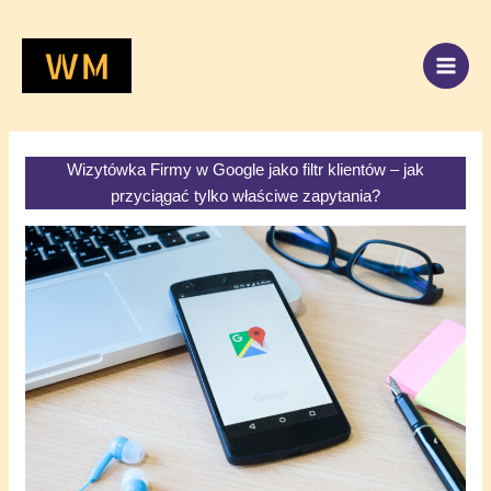
Przejdź
do
treści
Wizytówka Firmy w Google jako filtr klientów – jak
przyciągać tylko właściwe zapytania?