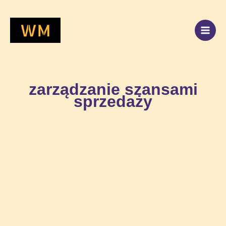
Przejdź
do
treści
zarządzanie szansami
sprzedaży