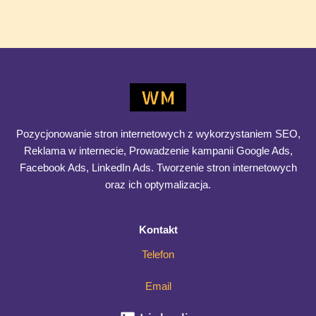
trzy tygodnie, a konkretna szansa pozostaje w tym etapie
przez dwa miesiące,
CRM
Dowiedz się więcej >>
jako
mapa
ryzyka
sprzedażowego
Pozycjonowanie stron internetowych z wykorzystaniem SEO,
–
Reklama w internecie, Prowadzenie kampanii Google Ads,
które
Facebook Ads, LinkedIn Ads. Tworzenie stron internetowych
dane
oraz ich optymalizacja.
sygnalizują
utratę
Kontakt
projektu
Telefon
Email