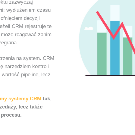
jektu zazwyczaj
mi: wydłużeniem czasu
cofnięciem decyzji
eżeli CRM rejestruje te
a może reagować zanim
zegrana.
trzenia na system. CRM
ię narzędziem kontroli
 wartość pipeline, lecz
jemy systemy CRM
tak,
zedaży, lecz także
 procesu.