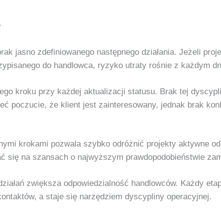
y
rak jasno zdefiniowanego następnego działania. Jeżeli proj
rzypisanego do handlowca, ryzyko utraty rośnie z każdym d
 kroku przy każdej aktualizacji statusu. Brak tej dyscypli
ć poczucie, że klient jest zainteresowany, jednak brak ko
ymi krokami pozwala szybko odróżnić projekty aktywne od t
ać się na szansach o najwyższym prawdopodobieństwie zam
działań zwiększa odpowiedzialność handlowców. Każdy etap
ontaktów, a staje się narzędziem dyscypliny operacyjnej.