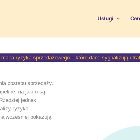
Usługi
Cen
mapa ryzyka sprzedażowego – które dane sygnalizują utrat
ia postępu sprzedaży.
ipeline, na jakim są
 Rzadziej jednak
lizy ryzyka.
ajwcześniej pokazują,