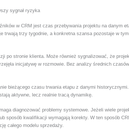
wszy sygnał ryzyka
aźników w CRM jest czas przebywania projektu na danym et
je trwają trzy tygodnie, a konkretna szansa pozostaje w tym
i po stronie klienta. Może również sygnalizować, że projek
rzejęła inicjatywę w rozmowie. Bez analizy średnich czasów
ie bieżącego czasu trwania etapu z danymi historycznymi.
stają aktywne, lecz realnie tracą dynamikę.
omaga diagnozować problemy systemowe. Jeżeli wiele proj
lub sposób kwalifikacji wymagają korekty. W ten sposób CRM
cję całego modelu sprzedaży.