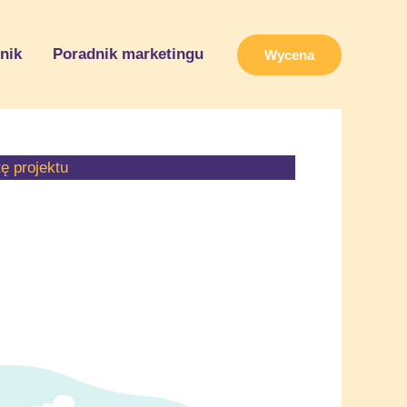
nik
Poradnik marketingu
Wycena
ę projektu