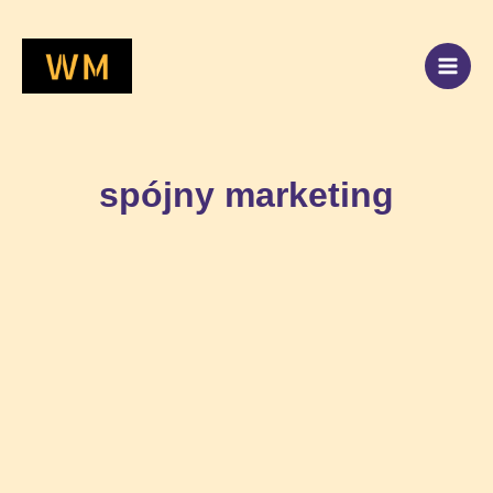
Przejdź
do
treści
spójny marketing