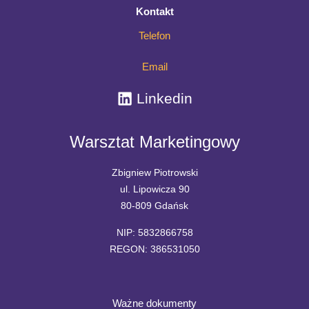
Kontakt
je
rozdzielać
Telefon
Email
Linkedin
Warsztat Marketingowy
Zbigniew Piotrowski
ul. Lipowicza 90
80-809 Gdańsk
NIP: 5832866758
REGON: 386531050
Ważne dokumenty