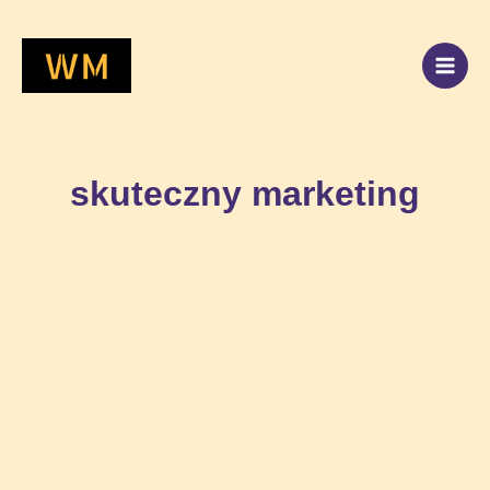
Przejdź
do
treści
skuteczny marketing