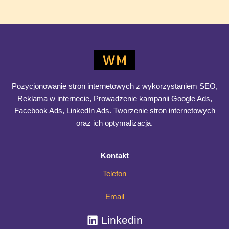
czują. Pytanie tylko: czy rozumieją, co te dane znaczą?
Liczby same w sobie nie
Analityka,
Dowiedz się więcej >>
która
naprawdę
pomaga
w
Pozycjonowanie stron internetowych z wykorzystaniem SEO,
rozwoju
Reklama w internecie, Prowadzenie kampanii Google Ads,
biznesu
Facebook Ads, LinkedIn Ads. Tworzenie stron internetowych
–
oraz ich optymalizacja.
czyli
jak
Kontakt
wyciągać
wnioski,
Telefon
a
nie
Email
tylko
Linkedin
liczby