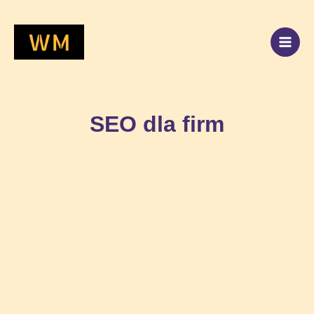
Przejdź
do
treści
SEO dla firm