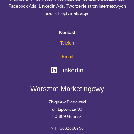
Google?
Facebook Ads, LinkedIn Ads. Tworzenie stron internetowych
(i
oraz ich optymalizacja.
jak
ją
Kontakt
zdobyć)
Telefon
Email
Linkedin
Warsztat Marketingowy
Zbigniew Piotrowski
ul. Lipowicza 90
80-809 Gdańsk
NIP: 5832866758