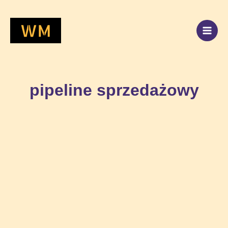
Przejdź
do
treści
pipeline sprzedażowy