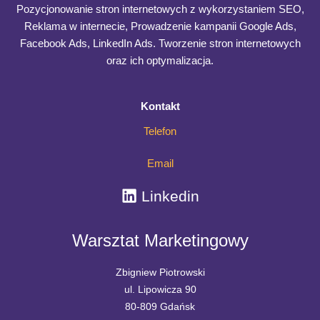
–
Pozycjonowanie stron internetowych z wykorzystaniem SEO,
jak
Reklama w internecie, Prowadzenie kampanii Google Ads,
budować
Facebook Ads, LinkedIn Ads. Tworzenie stron internetowych
wiarygodne
oraz ich optymalizacja.
forecasty
Kontakt
Telefon
Email
Linkedin
Warsztat Marketingowy
Zbigniew Piotrowski
ul. Lipowicza 90
80-809 Gdańsk