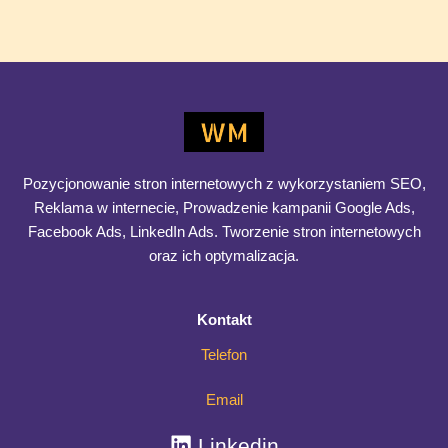
na jedno zasadnicze pytanie: dokąd te działania mają
prowadzić organizację w dłuższej perspektywie? Różnica
Marketing
Dowiedz się więcej >>
operacyjny
vs
marketing
strategiczny
Pozycjonowanie stron internetowych z wykorzystaniem SEO,
–
Reklama w internecie, Prowadzenie kampanii Google Ads,
czego
Facebook Ads, LinkedIn Ads. Tworzenie stron internetowych
naprawdę
oraz ich optymalizacja.
potrzebuje
Twoja
Kontakt
firma
Telefon
Email
Linkedin