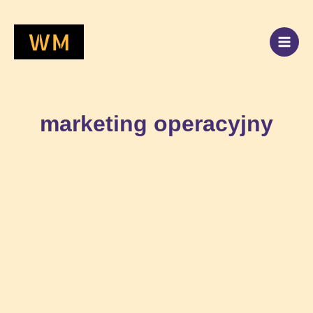
Przejdź
do
treści
marketing operacyjny