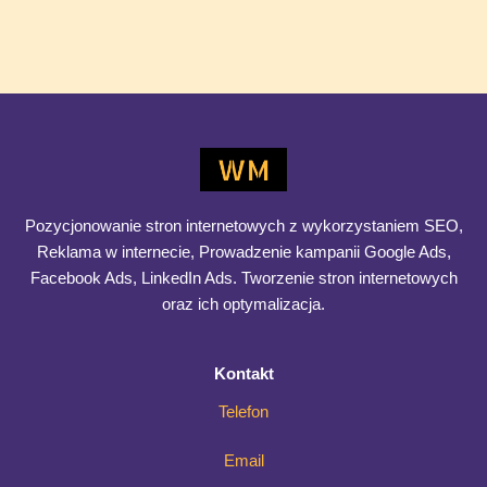
Przechowuje dane kontaktowe, historię rozmów, oferty,
notatki, a nawet drobne ustalenia, które często decydują o
powodzeniu
Co
Dowiedz się więcej >>
wyróżnia
dobry
system
CRM
Pozycjonowanie stron internetowych z wykorzystaniem SEO,
–
Reklama w internecie, Prowadzenie kampanii Google Ads,
7
Facebook Ads, LinkedIn Ads. Tworzenie stron internetowych
funkcji,
oraz ich optymalizacja.
które
naprawdę
Kontakt
mają
znaczenie
Telefon
Email