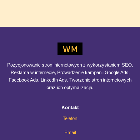
mierzyć skuteczność działań marketingowych na stronie,
nawet jeśli nie jesteś specjalistą od danych. 1. Sprawdź, ile
osób
Jak
Dowiedz się więcej >>
mierzyć
skuteczność
działań
marketingowych
Pozycjonowanie stron internetowych z wykorzystaniem SEO,
na
Reklama w internecie, Prowadzenie kampanii Google Ads,
stronie
Facebook Ads, LinkedIn Ads. Tworzenie stron internetowych
internetowej?
oraz ich optymalizacja.
Kontakt
Telefon
Email