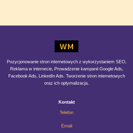
Mimo to wiele firm nadal analizuje skuteczność marketingu
wyłącznie przez pryzmat kosztu pozyskania leada lub
pierwszej faktury. To podejście prowadzi do uproszczeń,
Analiza
Dowiedz się więcej >>
kohortowa
–
jak
mierzyć
Pozycjonowanie stron internetowych z wykorzystaniem SEO,
długoterminową
Reklama w internecie, Prowadzenie kampanii Google Ads,
wartość
Facebook Ads, LinkedIn Ads. Tworzenie stron internetowych
klienta
oraz ich optymalizacja.
w
modelu
Kontakt
usługowym
Telefon
Email