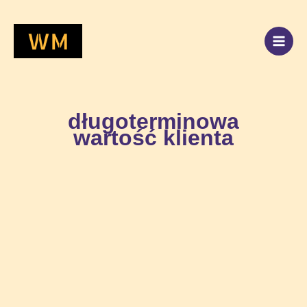
Przejdź
do
treści
długoterminowa
wartość klienta