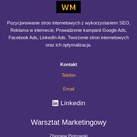
mail
marketing
w
2025
Pozycjonowanie stron internetowych z wykorzystaniem SEO,
–
Reklama w internecie, Prowadzenie kampanii Google Ads,
co
Facebook Ads, LinkedIn Ads. Tworzenie stron internetowych
jeszcze
oraz ich optymalizacja.
działa,
a
Kontakt
co
irytuje
Telefon
odbiorców?
Email
Linkedin
Warsztat Marketingowy
Zbigniew Piotrowski