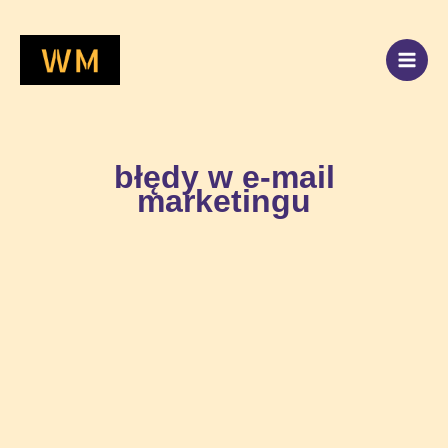
Przejdź
do
treści
błędy w e-mail
marketingu