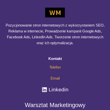
Co
Dowiedz się więcej >>
daje
audyt
SEO
i
Pozycjonowanie stron internetowych z wykorzystaniem SEO,
kiedy
Reklama w internecie, Prowadzenie kampanii Google Ads,
naprawdę
Facebook Ads, LinkedIn Ads. Tworzenie stron internetowych
warto
oraz ich optymalizacja.
go
zrobić
Kontakt
Telefon
Email
Linkedin
Warsztat Marketingowy