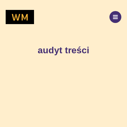
Przejdź
do
treści
audyt treści