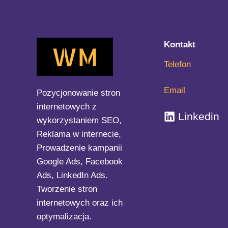
GA4
po
Consent
Kontakt
Mode
–
Telefon
ograniczenia
i
Email
Pozycjonowanie stron
ryzyka
internetowych z
Linkedin
decyzyjne
wykorzystaniem SEO,
Reklama w internecie,
Prowadzenie kampanii
Google Ads, Facebook
Ads, LinkedIn Ads.
Tworzenie stron
internetowych oraz ich
optymalizacja.