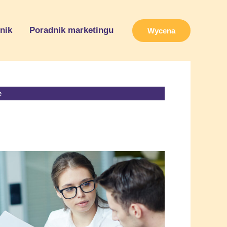
nik
Poradnik marketingu
Wycena
e