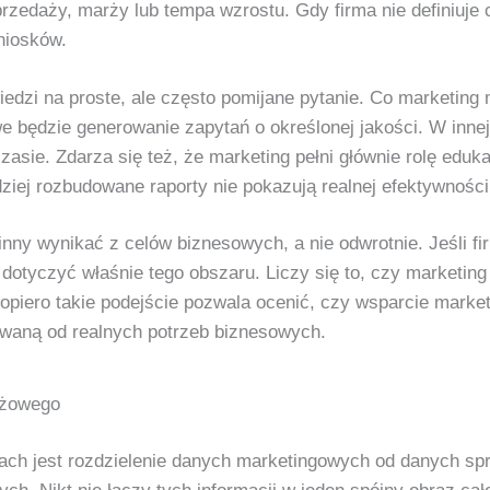
sprzedaży, marży lub tempa wzrostu. Gdy firma nie definiuje
niosków.
edzi na proste, ale często pomijane pytanie. Co marketin
we będzie generowanie zapytań o określonej jakości. W inne
asie. Zdarza się też, że marketing pełni głównie rolę eduk
rdziej rozbudowane raporty nie pokazują realnej efektywnoś
nny wynikać z celów biznesowych, a nie odwrotnie. Jeśli fi
otyczyć właśnie tego obszaru. Liczy się to, czy marketing
 Dopiero takie podejście pozwala ocenić, czy wsparcie mark
rwaną od realnych potrzeb biznesowych.
ażowego
ch jest rozdzielenie danych marketingowych od danych sp