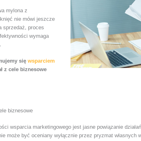
wa mylona z
iknięć nie mówi jeszcze
ra sprzedaż, proces
 efektywności wymaga
.
jmujemy się
wsparciem
ał z cele biznesowe
ele biznesowe
ści wsparcia marketingowego jest jasne powiązanie dział
i i nie może być oceniany wyłącznie przez pryzmat własnyc