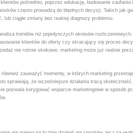
lientów pośrednio, poprzez edukację, budowanie zaufania 
osków często prowadzą do błędnych decyzji. Takich jak gwa
ć, lub ciągłe zmiany bez realnej diagnozy problemu.
naliza trendów niż pojedynczych okresów rozliczeniowych.
sowanie klientów do oferty czy skracający się proces decy
zedaż nie rośnie skokowo, marketing może już realnie porz
 również zauważyć momenty, w których marketing przestaje 
to sprawiają, że wcześniejsze działania tracą skuteczność.
sie pozwala korygować wsparcie marketingowe w sposób prze
ów.
mie nie polega na liczbie działań ani raportów, lecz na re