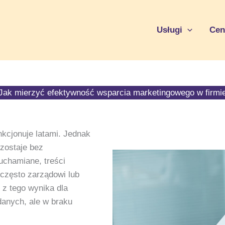
Usługi
Cen
Jak mierzyć efektywność wsparcia marketingowego w firmi
kcjonuje latami. Jednak
ozostaje bez
uchamiane, treści
często zarządowi lub
 z tego wynika dla
danych, ale w braku