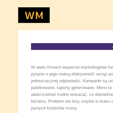
Przejdź
do
treści
W wielu firmach wsparcie marketingowe fun
pytanie o jego realną efektywność wciąż p
jednoznacznej odpowiedzi. Kampanie są ur
publikowane, raporty generowane. Mimo to 
właścicielowi trudno wskazać, co dokładnie
biznesu. Problem nie leży zwykle w braku 
jasnych kryteriów oceny.