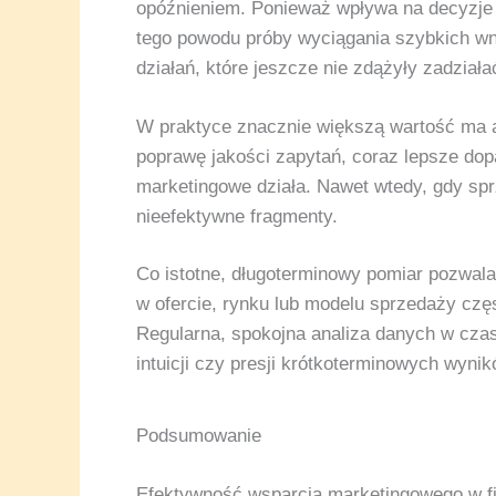
opóźnieniem. Ponieważ wpływa na decyzje k
tego powodu próby wyciągania szybkich wni
działań, które jeszcze nie zdążyły zadziała
W praktyce znacznie większą wartość ma a
poprawę jakości zapytań, coraz lepsze dopa
marketingowe działa. Nawet wtedy, gdy spr
nieefektywne fragmenty.
Co istotne, długoterminowy pomiar pozwala
w ofercie, rynku lub modelu sprzedaży częs
Regularna, spokojna analiza danych w cza
intuicji czy presji krótkoterminowych wynik
Podsumowanie
Efektywność wsparcia marketingowego w fir