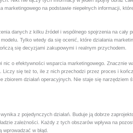
ch. Nikt nie łączy tych informacji w jeden spójny obraz ca
ia marketingowego na podstawie niepełnych informacji, któ
nia danych z kilku źródeł i wspólnego spojrzenia na cały 
 modelu. Tylko wtedy da się ocenić, które działania mark
 kończą się decyzjami zakupowymi i realnym przychodem.
nic o efektywności wsparcia marketingowego. Znacznie ważni
e. Liczy się też to, ile z nich przechodzi przez proces i ko
e zbiorem działań operacyjnych. Nie staje się narzędziem 
ynika z pojedynczych działań. Buduje ją dobrze zaprojekt
ładzie zależności. Każdy z tych obszarów wpływa na pozost
ją wprowadzać w błąd.